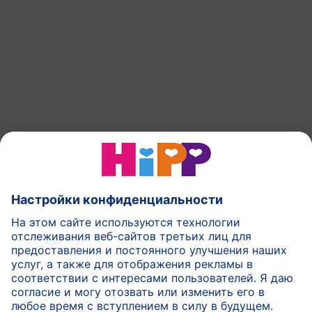
вернуться к началу
Смеси ХиПП
ХиПП еда для детей
ХиПП в течении беременности
Правила политики
Условия использования
Печатать
Подробнее о HiPP
Контакт