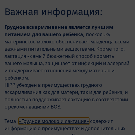
Skip to main content
Важная информация:
Menü
HiPP ORGANIC COMBIOTIC® смесь для старшего
Грудное вскармливание является лучшим
возраста
питанием для вашего ребенка,
поскольку
материнское молоко обеспечивает младенца всеми
важными питательными веществами. Кроме того,
лактация - самый бюджетный способ кормить
вашего малыша, защищает от инфекций и аллергий
и поддерживает отношения между матерью и
ребенком.
HiPP убежден в преимуществах грудного
вскармливания как для матери, так и для ребенка, и
полностью поддерживает лактацию в соответствии
с рекомендациями ВОЗ.
Тема
«Грудное молоко и лактация»
содержит
информацию о преимуществах и дополнительных