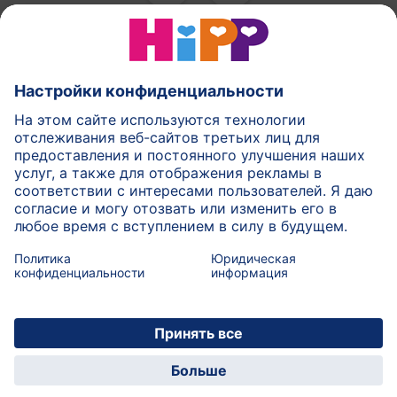
Смеси ХиПП
ХиПП еда для детей
ХиПП в течении беременности
Правила политики
Условия использования
Печатать
Подробнее о HiPP
Контакт
Безопасная передача данных посредством
шифрования данных
© 2026 HiPP