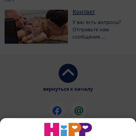
Контакт
У вас есть вопросы?
Отправьте нам
сообщение ...
вернуться к началу
Смеси ХиПП
ХиПП еда для детей