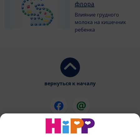
флора
Влияние грудного
молока на кишечник
ребенка
вернуться к началу
Смеси ХиПП
ХиПП еда для детей