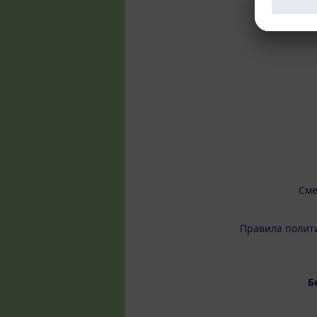
Сме
Правила полит
Б