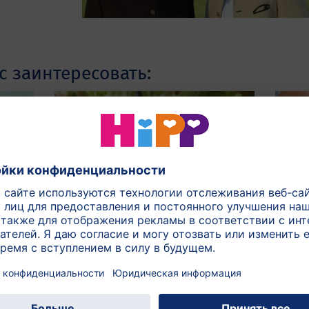
с заинтересовать:
ком
Органическое
Конт
растениеводство
У вас
тветы
Узнайте, как выращиваются
сообщ
органические овощи HiPP