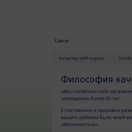
Skip to main content
Смеси
Качество HiPP organic
Устой
Философия кач
«Мы посвятили себя органич
земледелию более 60 лет.
Естественное и здоровое раз
вашего ребенка было моей ж
обязанностью».