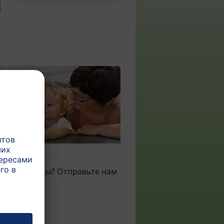
акт
 есть вопросы? Отправьте нам
ение ...