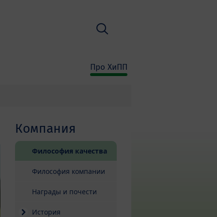
Поиск
Про ХиПП
Компания
(current)
Философия качества
Философия компании
Награды и почести
История