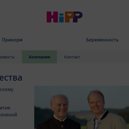
Прикорм
Беременность
чивость
Компания
Контакт
ества
ескому
витие
изненой