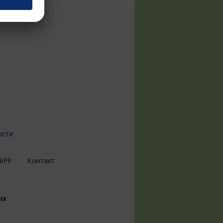
ости
iPP
Контакт
ых