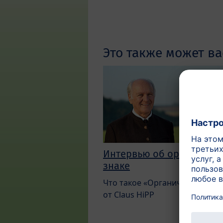
Это также может ва
Интервью об органичес
знаке
Что такое «Органический»? О
от Claus HiPP