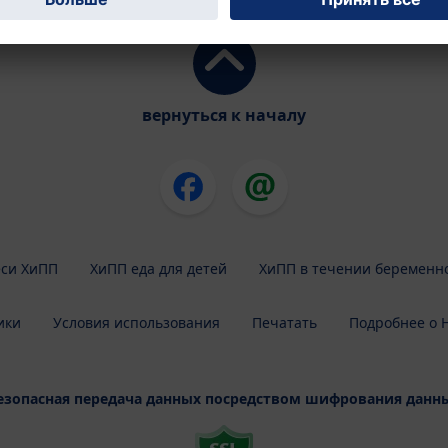
вернуться к началу
си ХиПП
ХиПП еда для детей
ХиПП в течении беременн
ики
Условия использования
Печатать
Подробнее о H
езопасная передача данных посредством шифрования данн