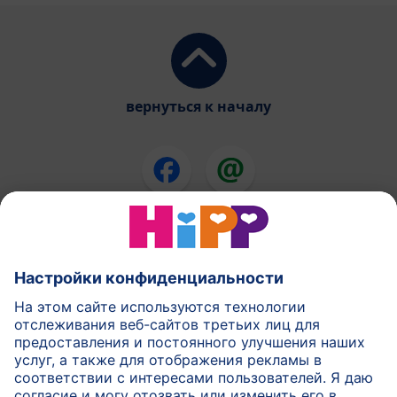
вернуться к началу
Смеси ХиПП
ХиПП еда для детей
ХиПП в течении беременности
Правила политики
Условия использования
Печатать
Подробнее о HiPP
Контакт