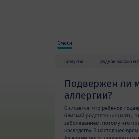
Skip to main content
Смеси
Продукты
Грудное молоко и 
Подвержен ли м
аллергии?
Считается, что ребенок подве
близкий родственник (мать, о
заболеванием, потому что пр
наследству. В настоящее врем
Аллергии могут проявляться в