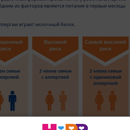
 Одним из факторов является питание в первые месяцы
ллергии играет молочный белок.