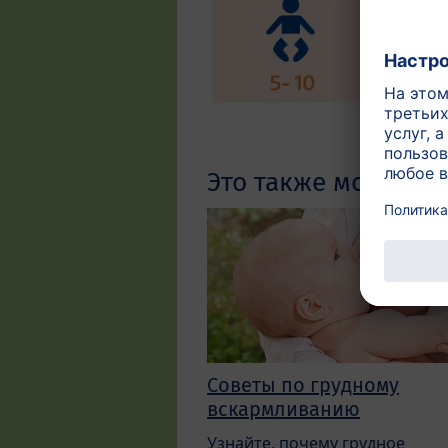
Это также может ва
Советы по грудному
вскармливанию
Узнайте, почему грудное