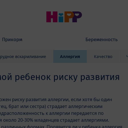
Прикорм
Беременность
грудное вскармливание
Аллергия
Качество
ой ребенок риску развития
ржен риску развития аллергии, если хотя бы один
тец, брат или сестра) страдает аллергическим
едрасположенность к аллергии передается по
я около 20-30% младенцев страдает аллергиями.
 различных формах. Проявится ли у ребенка аллергия,