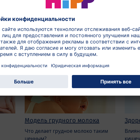
с заинтересовать:
Модель грудного молока
Здор
Что делает грудное молоко таким
Влиян
ценным?
кишеч