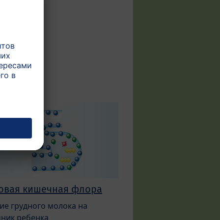
овая кишечная флора
ие грудного молока на
ник ребенка