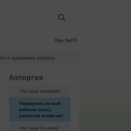
Поиск
Про ХиПП
Часто задаваемые вопросы
Аллергия
Что такое аллергия?
Подвержен ли мой
ребенок риску
(current)
развития аллергии?
Что такое ГА смесь?