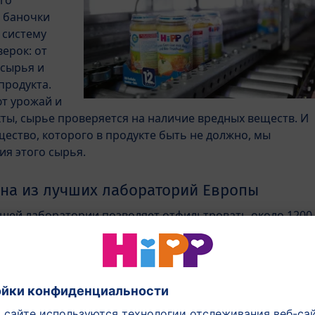
го
 баночки
 систему
верок: от
 сырья и
продукта.
т урожай и
ты, сырье проверяется на наличие вредных веществ. И
ество, которого в продукте быть не должно, мы
ия этого сырья.
дна из лучших лабораторий Европы
шей лаборатории позволяет отфильтровать около 1200
в, даже в минимальных количествах, например,
бассейне.
с заинтересовать: