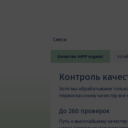
Skip to main content
Смеси
Качество HiPP organic
Усто
Контроль качес
Хотя мы обрабатываем тольк
первоклассному качеству все
До 260 проверок
Путь к высочайшему качеству