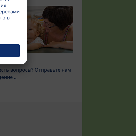
акт
 есть вопросы? Отправьте нам
ение ...