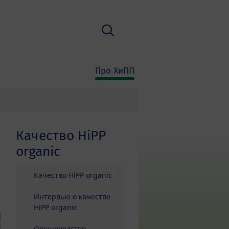
Поиск
Про ХиПП
Качество HiPP
organic
Качество HiPP organic
Интервью о качестве
HiPP organic
Овощеводство