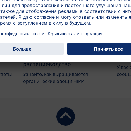
ком
Органическое
Конт
растениеводство
У вас
тветы
Узнайте, как выращиваются
сообщ
органические овощи HiPP