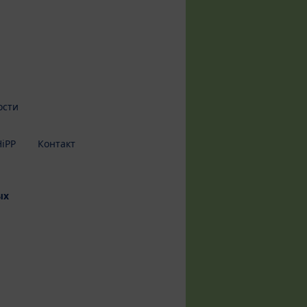
ости
iPP
Контакт
ых