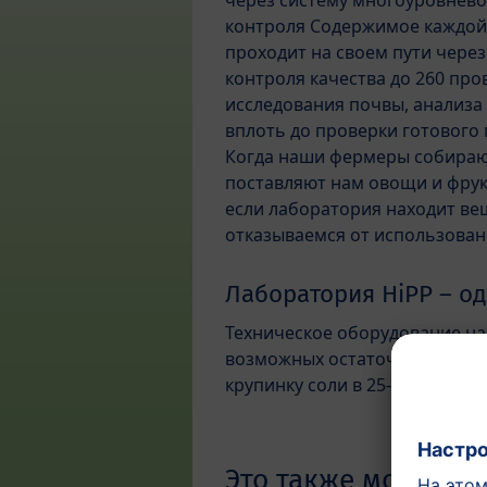
через систему многоуровнево
контроля Содержимое каждой
проходит на своем пути через
контроля качества до 260 про
исследования почвы, анализа
вплоть до проверки готового 
Когда наши фермеры собираю
поставляют нам овощи и фрук
если лаборатория находит вещ
отказываемся от использован
Лаборатория HiPP – о
Техническое оборудование на
возможных остаточных вещест
крупинку соли в 25-метровом 
Это также может ва