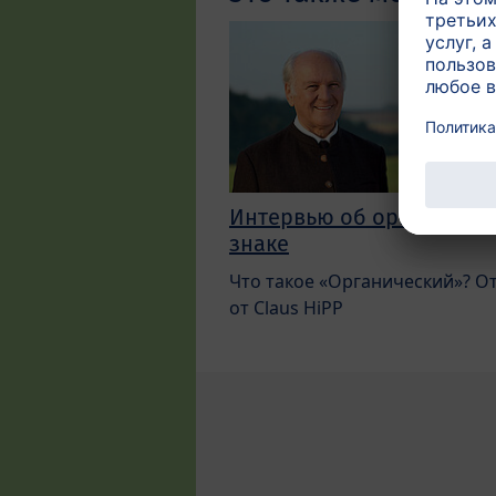
Интервью об органичес
знаке
Что такое «Органический»? О
от Claus HiPP