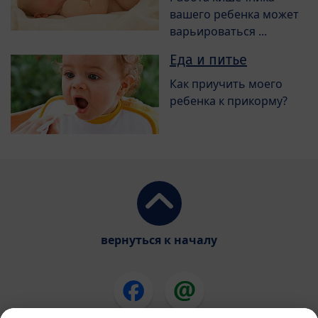
вашего ребенка может
варьироваться ...
Еда и питье
Как приучить моего
ребенка к прикорму?
вернуться к началу