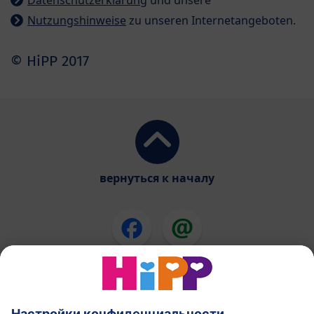
Datenschutzerklärung
und unsere
Nutzungshinweise
zu unseren Internetangeboten.
© HiPP 2017
вернуться к началу
Смеси ХиПП
ХиПП еда для детей
ХиПП в течении беременности