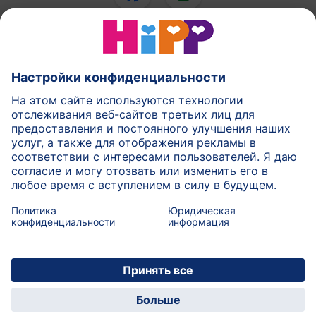
Смеси ХиПП
ХиПП еда для детей
ХиПП в течении беременности
Правила политики
Условия использования
Печатать
Подробнее о HiPP
Контакт
Безопасная передача данных посредством
шифрования данных
© 2026 HiPP