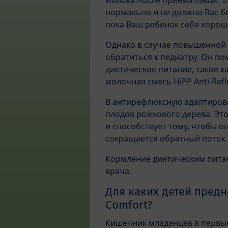
молока после приема пищи. Э
нормально и не должно Вас б
пока Ваш ребенок себя хорошо
Однако в случае повышенной 
обратиться к педиатру. Он п
диетическое питание, такое 
молочная смесь HiPP Anti-Refl
В антирефлюксную адаптирова
плодов рожкового дерева. Эт
и способствует тому, чтобы о
сокращается обратный поток 
Кормление диетическим пита
врача.
Для каких детей предн
Comfort?
Кишечник младенцев в первые