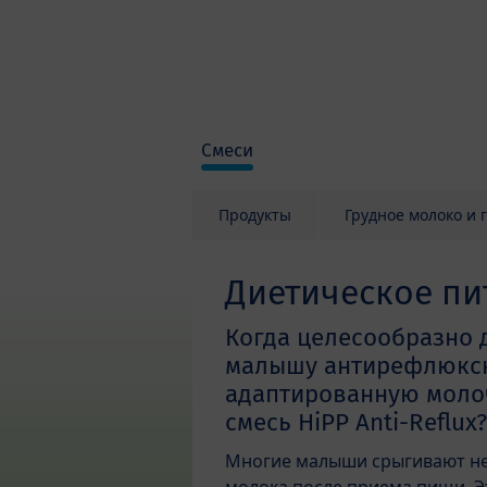
Skip to main content
Смеси
Продукты
Грудное молоко и 
Диетическое пи
Когда целесообразно 
малышу антирефлюкс
адаптированную мол
смесь HiPP Anti-Reflux?
Многие малыши срыгивают н