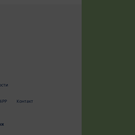
ости
iPP
Контакт
ых