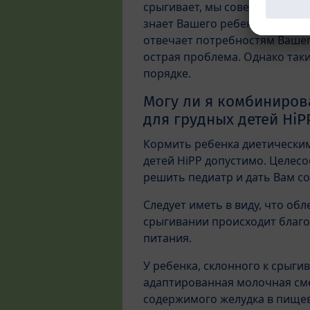
срыгивает, мы советуем Вам о
знает Вашего ребенка и смож
отвечает потребностям Вашег
острая проблема. Однако так
порядке.
Могу ли я комбинирова
для грудных детей HiP
Кормить ребенка диетическим
детей HiPP допустимо. Целесо
решить педиатр и дать Вам 
Следует иметь в виду, что об
срыгивании происходит благ
питания.
У ребенка, склонного к срыги
адаптированная молочная сме
содержимого желудка в пищев