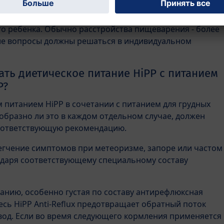
бязательно обсудить эту проблему с педиатром. Он
ет лучше оценить ситуацию и решить, какое питание
о ребенка. Обычно расстройства пищеварения - более
ие вопросы должны решаться в индивидуальном
ть диетическое питание HiPP с питанием
P?
 питанием HiPP в сочетании с питанием для грудных
образно ли это в каждом отдельном случае, должен
соответствующую рекомендацию.
легчение симптомов при метеоризме, запоре или частом
одаря соответствующему специальному составу
ванию, особенно густая по составу антирефлюксная
сь HiPP Anti-Reflux предотвращает обратный поток
од. Если во время следующего кормления применяется