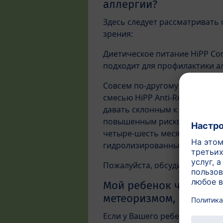
аллергии?
Здесь следует рассматривать 
зрения:
Диетическое питание HiPP C
подходит для профилактики а
Совсем по-другому дело обс
смесью HiPP Anti-Reflux. Она 
давать склонным к аллергии д
повышенным риском аллергии
четыре-шесть месяцев следуе
гидролизированным (= части
Пожалуйста, обсудите данный
Мой ребенок часто ср
метеоризмом, какое п
Если у Вашего ребенка пробле