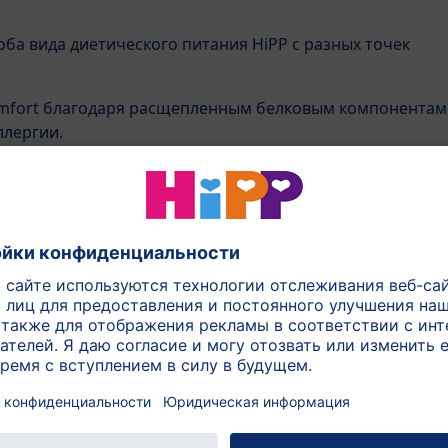
оба вида диетического питания HiPP с разных точек
omfort благодаря расщепленным белковым компонентам
ллергии.
тоит с антирефлюксной адаптированной молочной
содержит интактный белок, и поэтому ее не следует
етям в первые полгода их жизни. Ведь младенцев с
, согласно официальным рекомендациям, в первые
т кормить исключительно грудным молоком и/или
чно расщепленным) белком.
 вопрос и Ваши дальнейшие действия с педиатром.
ыгивает и одновременно страдает
итание Вы рекомендуете?
мы с пищеварением, и в то же время он часто