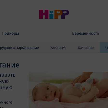
Прикорм
Беременность
грудное вскармливание
Аллергия
Качество
Ч
тание
давать
ную
очную
емного