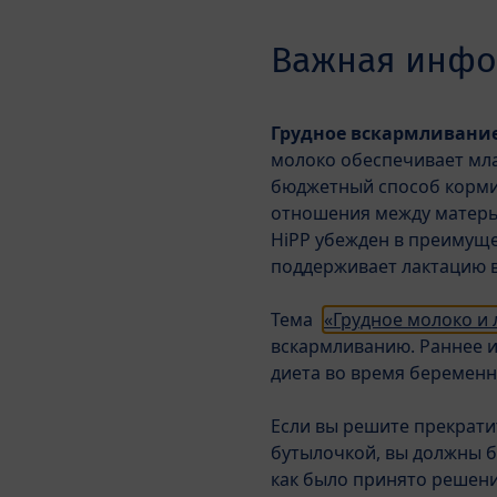
Skip to main content
Важная инфо
Грудное вскармливание
Смеси
молоко обеспечивает мла
бюджетный способ корми
отношения между матерь
Продукты
Грудное молоко и
HiPP убежден в преимущес
поддерживает лактацию в
Тема
«Грудное молоко и 
вскармливанию. Раннее и
диета во время беременн
Если вы решите прекрати
бутылочкой, вы должны бы
как было принято решени