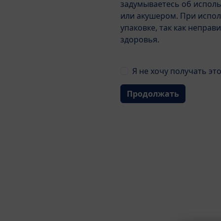
задумываетесь об исполь
или акушером. При испол
упаковке, так как непра
здоровья.
Я не хочу получать эт
Продолжать
Детали
Отзывы
Все необходимые питате
Натуральные молочнокисл
содержит пробиотики, со
ARA/DHA – длинноцепоче