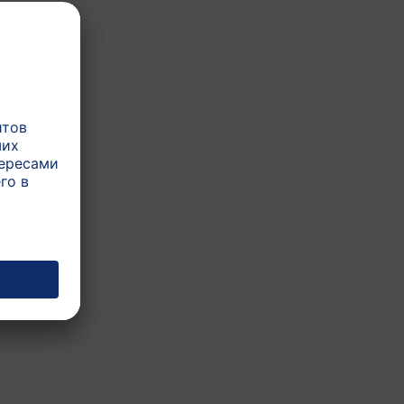
в первые несколько ме- сяцев
ьно организмом Вашего