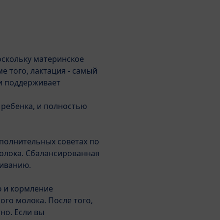
Поиск
скольку материнское
Про ХиПП
 того, лактация - самый
и поддерживает
Часто задаваемые вопросы
 ребенка, и полностью
полнительных советах по
флюкс
молока. Сбалансированная
ливанию.
ю и кормление
ого молока. После того,
но. Если вы
амки обычного