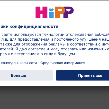
ознава- тельных функций Вашему ребенку крайне важно 
так как они не могут быть синтезированы самостоятел
300 г
з этой категории