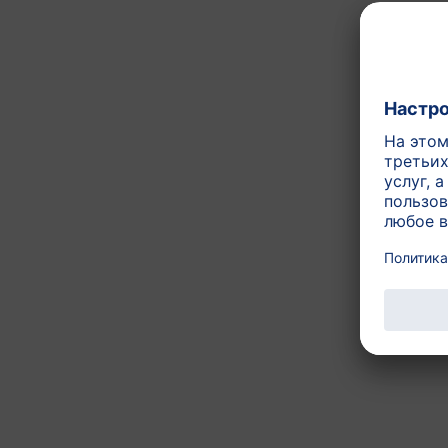
зрения, двигательных и п
жизни получать ДЦПНЖК, 
малыша.
содержит
Статья №.: AL2307-F-U
Другие продукты и