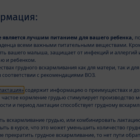
рмация:
 является лучшим питанием для вашего ребенка,
по
Прикорм
Беременность
денца всеми важными питательными веществами. Кроме
ть вашего малыша, защищает от инфекций и аллергий 
ю и ребенком.
 грудное вскармливание
Аллергия
Качество
твах грудного вскармливания как для матери, так и для
 соответствии с рекомендациями ВОЗ.
с рождения
лактация»
содержит информацию о преимуществах и до
HiPP Антире
 частое кормление грудью стимулирует производство 
ости и период лактации способствует грудному вскарм
⌀0.0
0
Отзывы
Оставьте отзыв
ть вскармливание грудью, или комбинировать лактаци
ть в курсе, что это может уменьшить количество грудн
е прекратить грудное вскармливание, то нет пути обрат
HiPP выходит за р