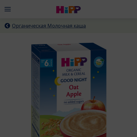
Skip to main content
Menü
Органическая Молочная каша