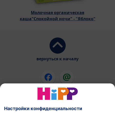
Молочная органическая
каша"Спокойной ночи" - "Яблоко"
вернуться к началу
Смеси ХиПП
ХиПП еда для детей
ХиПП в течении беременности