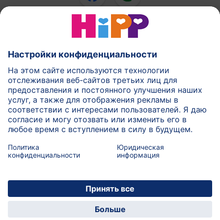
Смеси ХиПП
ХиПП еда для детей
ХиПП в течении беременности
Правила политики
Условия использования
Печатать
Подробнее о HiPP
Контакт
Безопасная передача данных посредством
шифрования данных
© 2026 HiPP