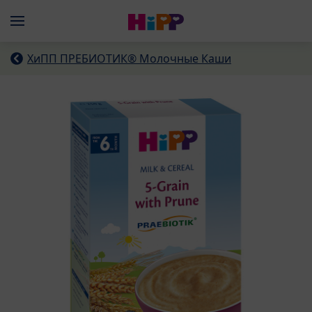
Skip to main content
Menü
ХиПП ПРЕБИОТИК® Молочные Каши