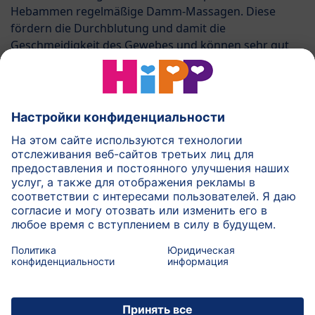
Hebammen regelmäßige Damm-Massagen. Diese
fördern die Durchblutung und damit die
Geschmeidigkeit des Gewebes und können sehr gut
mit dem HiPP Mamasanft Massage-Öl durchgeführt
werden. Bei weiterführenden Fragen zu
Schwangerschaft und Stillzeit können Sie sich
vertrauensvoll an Ihre Hebamme wenden.
Больше от:
Путеводитель
вернуться к началу